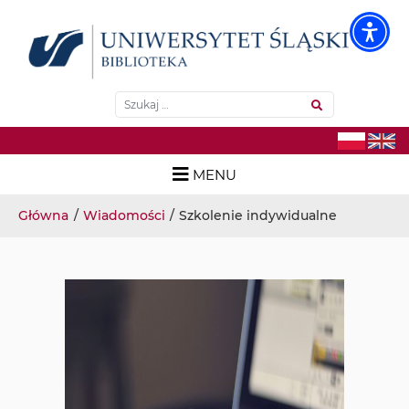
Biblioteka Neofilologiczna
Wyszukiwarka
Szukaj
Skip
MENU
to
Menu główne
content
Główna
/
Wiadomości
/
Szkolenie indywidualne