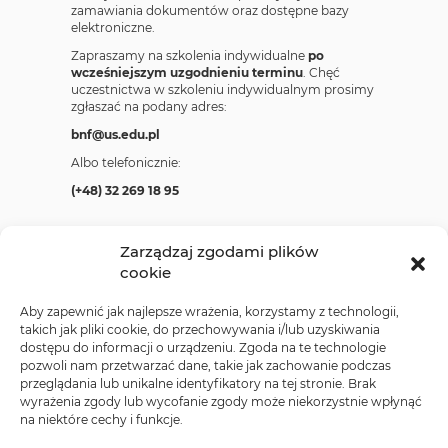
zamawiania dokumentów oraz dostępne bazy
elektroniczne.
Zapraszamy na szkolenia indywidualne
po
wcześniejszym uzgodnieniu terminu
. Chęć
uczestnictwa w szkoleniu indywidualnym prosimy
zgłaszać na podany adres:
bnf@us.edu.pl
Albo telefonicznie:
(+48) 32 269 18 95
Wiadomości
Zarządzaj zgodami plików
cookie
Aby zapewnić jak najlepsze wrażenia, korzystamy z technologii,
takich jak pliki cookie, do przechowywania i/lub uzyskiwania
Nawigacja
dostępu do informacji o urządzeniu. Zgoda na te technologie
Metody płatności
Zapraszamy do korzystania z portalu OPUS!
wpisu
pozwoli nam przetwarzać dane, takie jak zachowanie podczas
przeglądania lub unikalne identyfikatory na tej stronie. Brak
wyrażenia zgody lub wycofanie zgody może niekorzystnie wpłynąć
Facebook
Twitter
Instagram
YouTube
US
na niektóre cechy i funkcje.